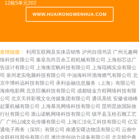
12栋5单元202
WWW.HUAIRONGWENHUA.COM
友情链接：
利用互联网及实体店销售
泸州自强书店
广州元趣网
络科技有限公司
秦皇岛尚百余工程机械有限公司
上海创芯达广
告设计有限公司
上海衡宏帆科技有限公司
上海琨阀实业有限公
司
泉州老实电脑科技有限公司
中油海科环渤海燃气有限公司
北
京中博科远科技有限公司
承利金融信息服务（上海）有限公司
海南电影网
北京巨佩科技有限公司
成都链金方程网络科技有限
公司
北京天祥影视文化传媒集团有限公司
通讯系统
安徽省雄峰
起重机械有限公司
上海慕兆网络科技有限公司
昆明昆旅国际旅
行社有限公司
唐山诺帆网络科技有限公司
镇平县玉栓石雕工艺
厂
广州山城文化传播有限公司
上海汇洁化工科技有限公司
亿宝
通电子商务（深圳）有限公司
南通安曙达物流有限公司
云南中
金联科技股份有限公司
潍坊华创动力设备有限公司
北京蜡中希