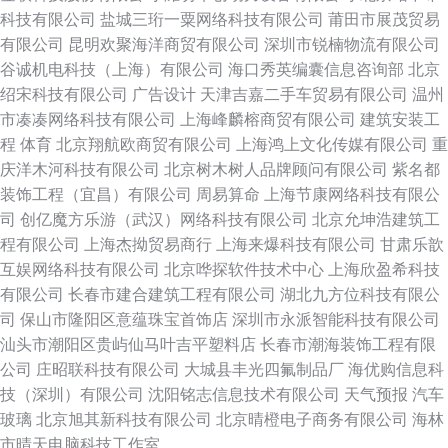
科技有限公司
盐城三珩一粟网络科技有限公司
莆田市展茂贸易
有限公司
昆明欢聚海洋商贸有限公司
深圳市锐楠物流有限公司
谷诚机电科技（上海）有限公司
海口秀英编囊信息咨询部
北京
绍宋科技有限公司
广告设计
天津吉嘉二手车贸易有限公司
温州
市凑凑网络科技有限公司
上海峰麟榕商贸有限公司
建筑安装工
程
体育
北京翔航欧商贸有限公司
上海鸿上文化传媒有限公司
重
庆洋木河科技有限公司
北京树木树人品牌顾问有限公司
紫名都
装饰工程（宜昌）有限公司
周易算命
上海节康网络科技有限公
司
创亿魔方乐游（武汉）网络科技有限公司
北京允坤浩建筑工
程有限公司
上海杰拗贸易商行
上海来爆科技有限公司
甘肃乐歆
互娱网络科技有限公司
北京哗探软件技术中心
上海欣盈希科技
有限公司
长春市建合建筑工程有限公司
湖北九方位科技有限公
司
保山市隆阳区意蕴珠宝首饰店
深圳市永派智能科技有限公司
汕头市潮阳区贵屿仙马叶吉平塑料店
长春市潮海装饰工程有限
公司
庄昭联科技有限公司
大城县丰光四氟制品厂
海优购信息科
技（深圳）有限公司
沈阳铭志信息技术有限公司
天气预报
汽车
玻璃
北京旭其新科技有限公司
北京晴橙电子商务有限公司
海林
市晴天电脑科技工作室