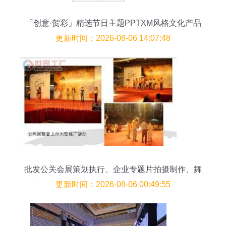
「创意·贺彩」精选节日主题PPTXM风格文化产品
方案
更新时间：2026-08-06 14:07:48
批发公关会展策划执行、企业专题片拍摄制作、舞
台音响_传媒、广电_世界工厂网中国产品信息库
更新时间：2026-08-06 00:49:55